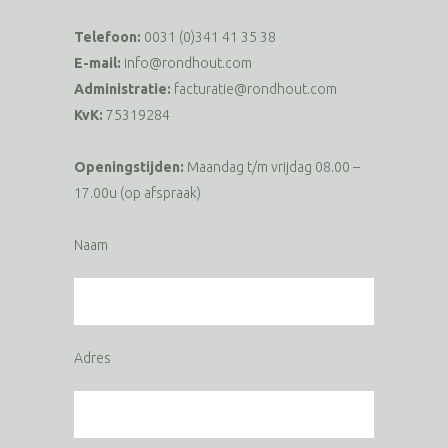
Telefoon:
0031 (0)341 41 35 38
E-mail:
info@rondhout.com
Administratie:
facturatie@rondhout.com
KvK:
75319284
Openingstijden:
Maandag t/m vrijdag 08.00 –
17.00u (op afspraak)
Naam
Adres