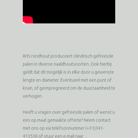
RHS rondhout produceert cilindrisch gefreesde
palen in diverse naaldhoutsoorten. Ook hierbij
geldt dat dit mogelijk is in elke door u gewenste
lengte en diameter. Eventueel met een punt of
kruin, of geïmpregneerd om de duurzaamheid te
verhogen.
Heeft u vragen over gefreesde palen of wenst u
een op maat gemaakte offerte? Neem contact
met ons op via telefoonnummer (+31)341-
413538 of stuur een e-mail naar