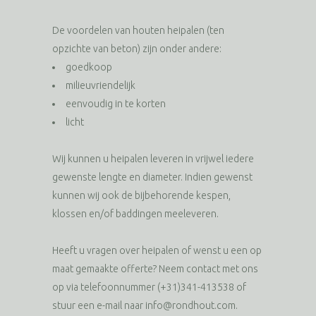
De voordelen van houten heipalen (ten
opzichte van beton) zijn onder andere:
goedkoop
milieuvriendelijk
eenvoudig in te korten
licht
Wij kunnen u heipalen leveren in vrijwel iedere
gewenste lengte en diameter. Indien gewenst
kunnen wij ook de bijbehorende kespen,
klossen en/of baddingen meeleveren.
Heeft u vragen over heipalen of wenst u een op
maat gemaakte offerte? Neem contact met ons
op via telefoonnummer (+31)341-413538 of
stuur een e-mail naar
info@rondhout.com
.